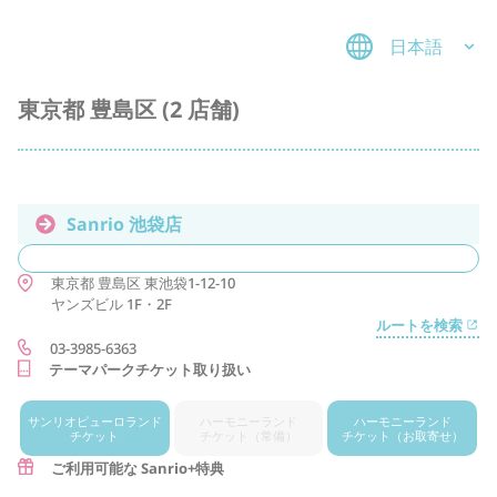
日本語
東京都 豊島区 (2 店舗)
Sanrio 池袋店
東京都
豊島区
東池袋1-12-10
ヤンズビル 1F・2F
ルートを検索
03-3985-6363
テーマパークチケット取り扱い
サンリオ
ピューロランド
ハーモニー
ランド
ハーモニー
ランド
チケット
チケット
（常備）
チケット
（お取寄せ）
ご利用可能な Sanrio+特典