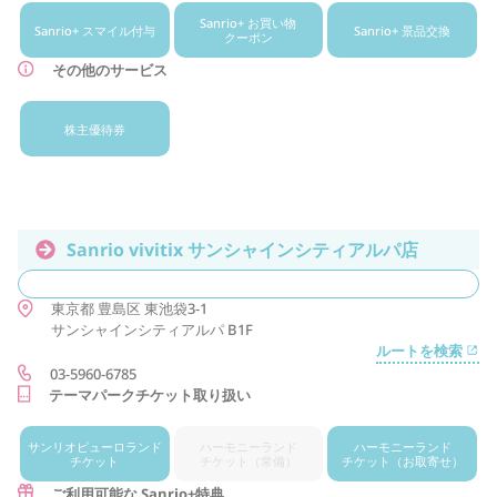
Sanrio+ お買い物
Sanrio+ スマイル付与
Sanrio+ 景品交換
クーポン
その他のサービス
株主優待券
Sanrio vivitix サンシャインシティアルパ店
東京都
豊島区
東池袋3-1
サンシャインシティアルパ B1F
ルートを検索
03-5960-6785
テーマパークチケット取り扱い
サンリオ
ピューロランド
ハーモニー
ランド
ハーモニー
ランド
チケット
チケット
（常備）
チケット
（お取寄せ）
ご利用可能な Sanrio+特典