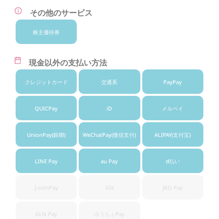
その他のサービス
株主優待券
現金以外の支払い方法
クレジット
カード
交通系
PayPay
QUICPay
iD
メルペイ
UnionPay
(銀聯)
WeChatPay
(微信支付)
ALIPAY
(支付宝)
LINE Pay
au Pay
d払い
J-coinPay
VIA
JKO Pay
GLN Pay
ゆうちょ
Pay