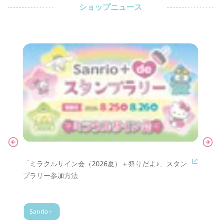
ショップニュース
♪」
「ミラクルサイン会（2026夏）＋祭りだよ♪」スタン
【更新
プラリー参加方法
が開催
Sanrio＋
スポ