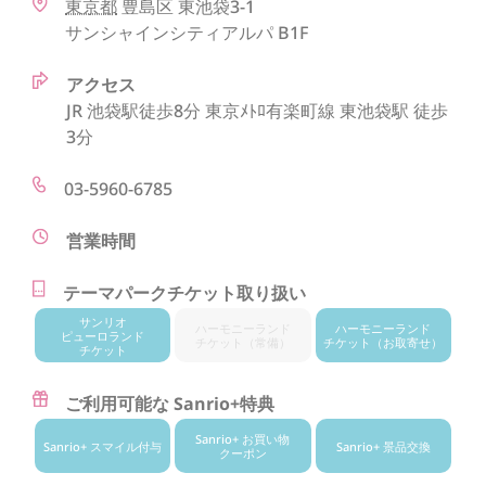
東京都
豊島区
東池袋3-1
サンシャインシティアルパ B1F
アクセス
JR 池袋駅徒歩8分 東京ﾒﾄﾛ有楽町線 東池袋駅 徒歩
3分
03-5960-6785
営業時間
テーマパークチケット取り扱い
サンリオ
ハーモニー
ランド
ハーモニー
ランド
ピューロランド
チケット
（常備）
チケット
（お取寄せ）
チケット
ご利用可能な Sanrio+特典
Sanrio+ お買い物
Sanrio+ スマイル付与
Sanrio+ 景品交換
クーポン