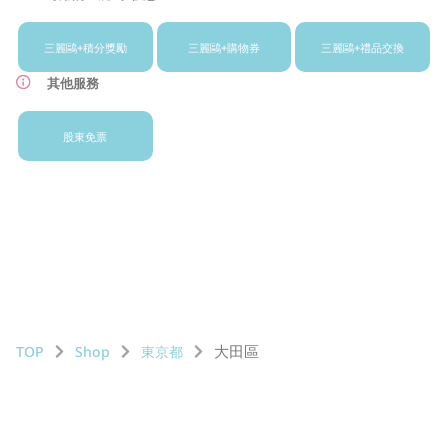
三麗鷗+
積分獎勵
三麗鷗+
購物券
三麗鷗+
禮品交換
其他服務
股東免票
大田區
TOP
Shop
東京都