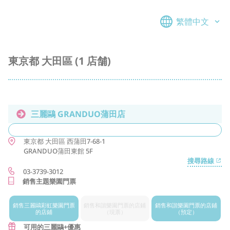
繁體中文
東京都 大田區 (1 店舗)
三麗鷗 GRANDUO蒲田店
東京都
大田區
西蒲田7-68-1
GRANDUO蒲田東館 5F
搜尋路線
03-3739-3012
銷售主題樂園門票
銷售三麗鷗
彩虹樂園門票
銷售和諧樂園
門票的店鋪
銷售和諧樂園
門票的店鋪
的店鋪
（現票）
（預定）
可用的三麗鷗+優惠