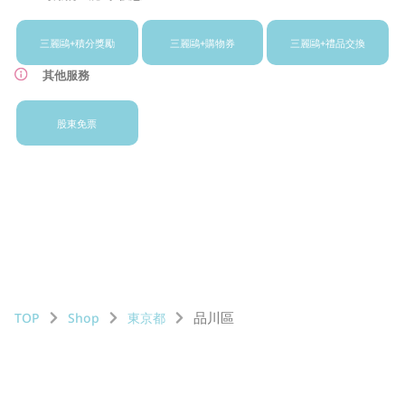
三麗鷗+
積分獎勵
三麗鷗+
購物券
三麗鷗+
禮品交換
其他服務
股東免票
品川區
TOP
Shop
東京都