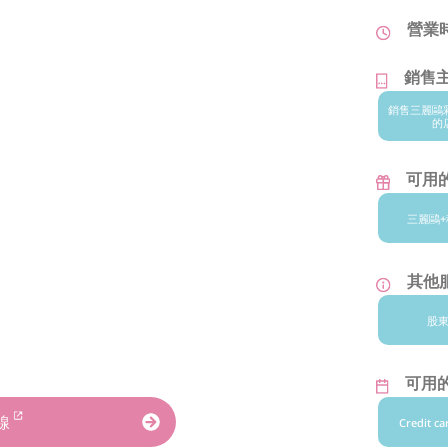
營業
銷售
銷售三麗鷗
的
可用
三麗鷗+
其他
股
可用
線
Credit ca