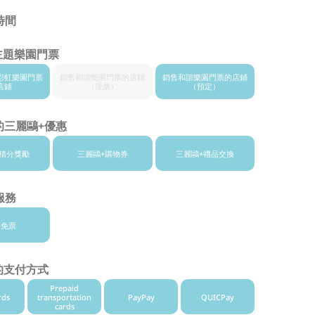
時間
主題樂園門票
彩虹樂園門票
銷售和諧樂園
門票的店鋪
銷售和諧樂園
門票的店鋪
店鋪
（現票）
（預定）
的三麗鷗+優惠
積分獎勵
三麗鷗+
購物券
三麗鷗+
禮品交換
服務
東免票
的支付方式
Prepaid
rds
transportation
PayPay
QUICPay
cards