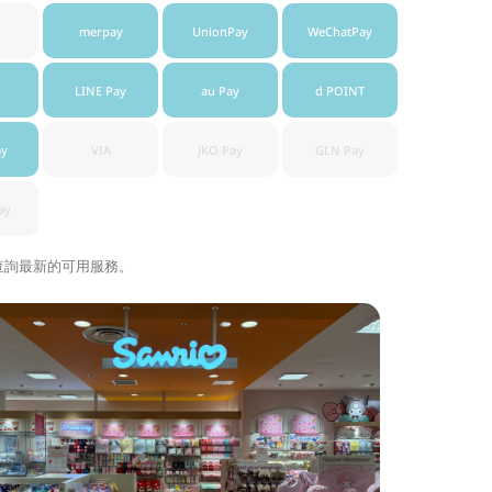
merpay
UnionPay
WeChatPay
LINE Pay
au Pay
d POINT
ay
VIA
JKO Pay
GLN Pay
ay
查詢最新的可用服務。