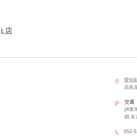
LL店
愛知
高島屋 
交通
JR東
鐵 名
052-5