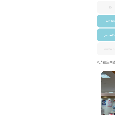
iD
ALIPAY
J-coinP
Yucho P
※請在店內