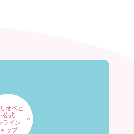
リオベビ
ー公式
ンライン
ョップ