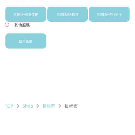
三麗鷗+
積分獎勵
三麗鷗+
購物券
三麗鷗+
禮品交換
其他服務
股東免票
長崎市
TOP
Shop
長崎縣