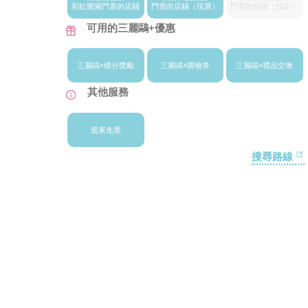
彩虹樂園門票
的店鋪
門票的店鋪
（現票）
門票的店鋪
（預定）
可用的三麗鷗+優惠
三麗鷗+
積分獎勵
三麗鷗+
購物券
三麗鷗+
禮品交換
其他服務
股東免票
搜尋路線