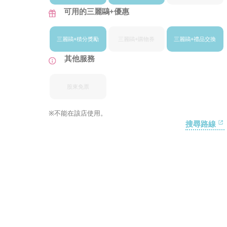
可用的三麗鷗+優惠
三麗鷗+
積分獎勵
三麗鷗+
購物券
三麗鷗+
禮品交換
其他服務
股東免票
※不能在該店使用。
搜尋路線