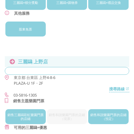
三麗鷗+
積分獎勵
三麗鷗+
購物券
三麗鷗+
禮品交換
其他服務
股東免票
三麗鷗 上野店
東京都
台東區
上野4-8-6
PLAZA-U 1F・2F
搜尋路線
03-5816-1305
銷售主題樂園門票
銷售三麗鷗
彩虹樂園門票
銷售和諧樂園
門票的店鋪
銷售和諧樂園
門票的店鋪
的店鋪
（現票）
（預定）
可用的三麗鷗+優惠