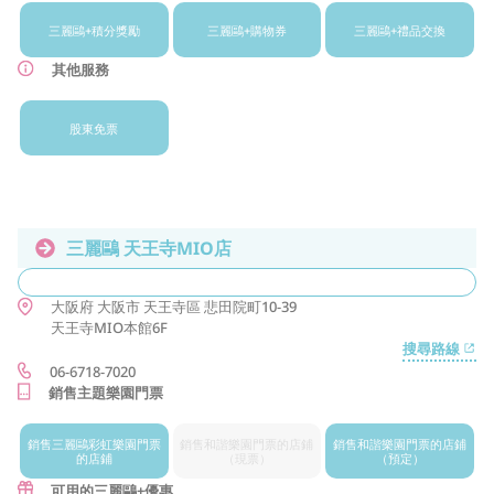
三麗鷗+
積分獎勵
三麗鷗+
購物券
三麗鷗+
禮品交換
其他服務
股東免票
三麗鷗 天王寺MIO店
大阪府
大阪市
天王寺區
悲田院町10-39
天王寺MIO本館6F
搜尋路線
06-6718-7020
銷售主題樂園門票
銷售三麗鷗
彩虹樂園門票
銷售和諧樂園
門票的店鋪
銷售和諧樂園
門票的店鋪
的店鋪
（現票）
（預定）
可用的三麗鷗+優惠