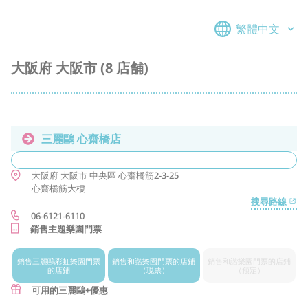
繁體中文
大阪府 大阪市 (8 店舗)
三麗鷗 心齋橋店
大阪府
大阪市
中央區
心齋橋筋2-3-25
心齋橋筋大樓
搜尋路線
06-6121-6110
銷售主題樂園門票
銷售三麗鷗
彩虹樂園門票
銷售和諧樂園
門票的店鋪
銷售和諧樂園
門票的店鋪
的店鋪
（現票）
（預定）
可用的三麗鷗+優惠