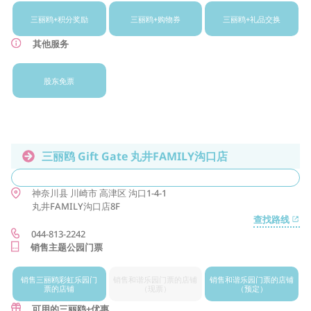
三丽鸥+
积分奖励
三丽鸥+
购物券
三丽鸥+
礼品交换
其他服务
股东免票
三丽鸥 Gift Gate 丸井FAMILY沟口店
神奈川县
川崎市
高津区
沟口1-4-1
丸井FAMILY沟口店8F
查找路线
044-813-2242
销售主题公园门票
销售三丽鸥
彩虹乐园门
销售和谐乐
园门票的店铺
销售和谐
乐园门票的店铺
票的店铺
（现票）
（预定）
可用的三丽鸥+优惠