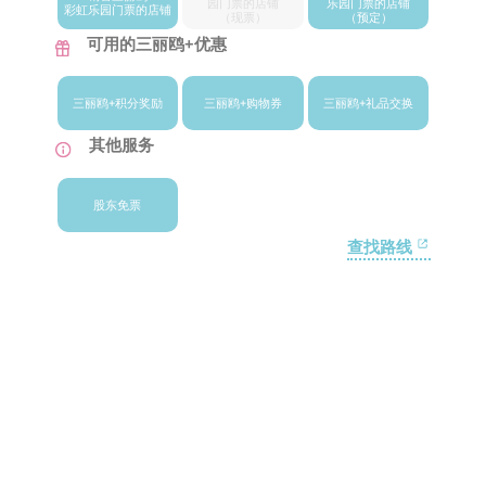
园门票的店铺
乐园门票的店铺
彩虹乐园门
票的店铺
（现票）
（预定）
可用的三丽鸥+优惠
三丽鸥+
积分奖励
三丽鸥+
购物券
三丽鸥+
礼品交换
其他服务
股东免票
查找路线