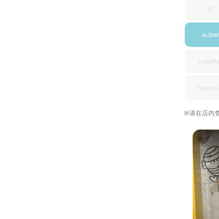
iD
ALIPAY
J-coinP
Yucho P
※请在店内