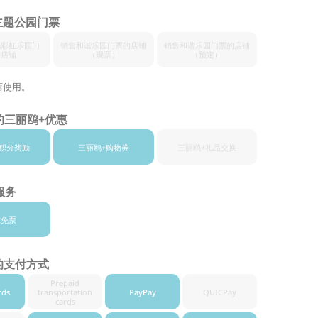
主题公园门票
鸥
彩虹乐园门
销售和谐乐
园门票的店铺
销售和谐
乐园门票的店铺
的店铺
（现票）
（预定）
店使用。
的三丽鸥+优惠
积分奖励
三丽鸥+
购物券
三丽鸥+
礼品交换
服务
东免票
的支付方式
Prepaid
rds
transportation
PayPay
QUICPay
cards