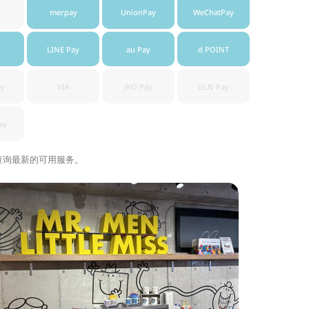
merpay
UnionPay
WeChatPay
LINE Pay
au Pay
d POINT
ay
VIA
JKO Pay
GLN Pay
ay
查询最新的可用服务。