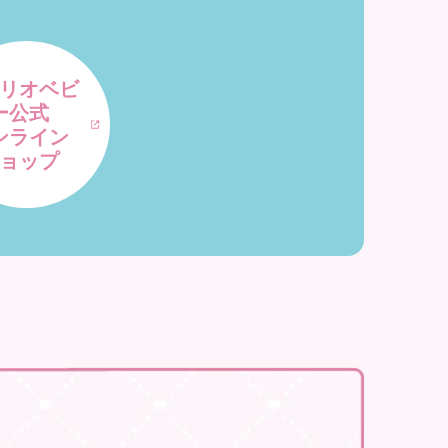
リオベビ
ー公式
ンライン
ョップ