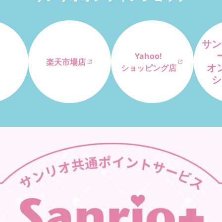
サン
Yahoo!
楽天市場店
オ
ショッピング店
シ