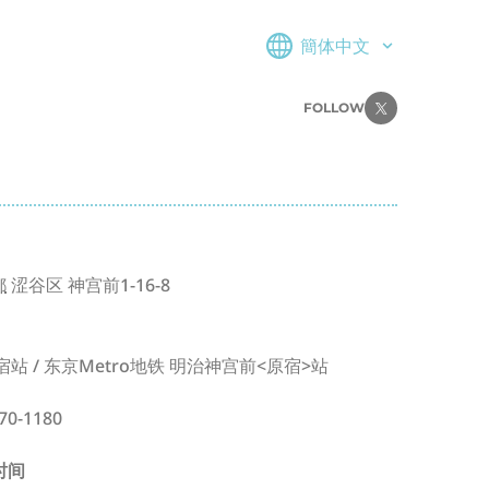
簡体中文
FOLLOW
都
涩谷区
神宫前1-16-8
原宿站 / 东京Metro地铁 明治神宫前<原宿>站
70-1180
时间