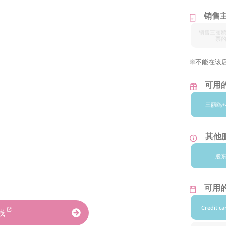
销售
销售三丽
票
※不能在该
可用
三丽鸥+
其他
股
可用
Credit ca
线