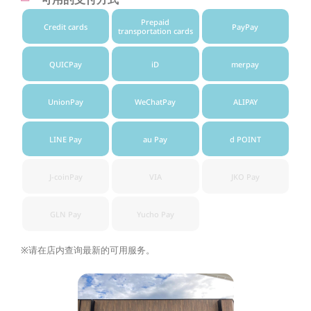
Prepaid
Credit cards
PayPay
transportation cards
QUICPay
iD
merpay
UnionPay
WeChatPay
ALIPAY
LINE Pay
au Pay
d POINT
J-coinPay
VIA
JKO Pay
GLN Pay
Yucho Pay
※请在店内查询最新的可用服务。