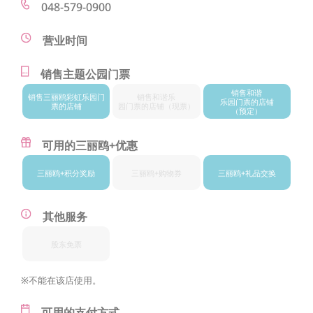
048-579-0900
营业时间
销售主题公园门票
销售和谐
销售三丽鸥
彩虹乐园门
销售和谐乐
乐园门票的店铺
票的店铺
园门票的店铺
（现票）
（预定）
可用的三丽鸥+优惠
三丽鸥+
积分奖励
三丽鸥+
购物券
三丽鸥+
礼品交换
其他服务
股东免票
※不能在该店使用。
可用的支付方式