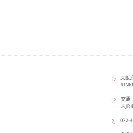
大阪
RIN
交通
从JR
072-4