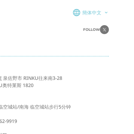
簡体中文
FOLLOW
府
泉佐野市
RINKU往来南3-28
KU奥特莱斯 1820
 临空城站/南海 临空城站步行5分钟
62-9919