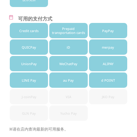
可用的支付方式
Prepaid
Credit cards
PayPay
transportation cards
QUICPay
iD
merpay
UnionPay
WeChatPay
ALIPAY
LINE Pay
au Pay
d POINT
J-coinPay
VIA
JKO Pay
GLN Pay
Yucho Pay
※请在店内查询最新的可用服务。