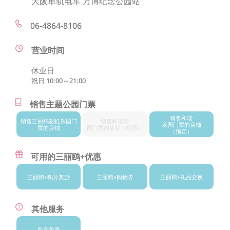
大阪单轨电车 万博纪念公园站
06-4864-8106
营业时间
休业日
祝日 10:00～21:00
销售主题公园门票
销售和谐
销售三丽鸥
彩虹乐园门
销售和谐乐
乐园门票的店铺
票的店铺
园门票的店铺
（现票）
（预定）
可用的三丽鸥+优惠
三丽鸥+
积分奖励
三丽鸥+
购物券
三丽鸥+
礼品交换
其他服务
股东免票