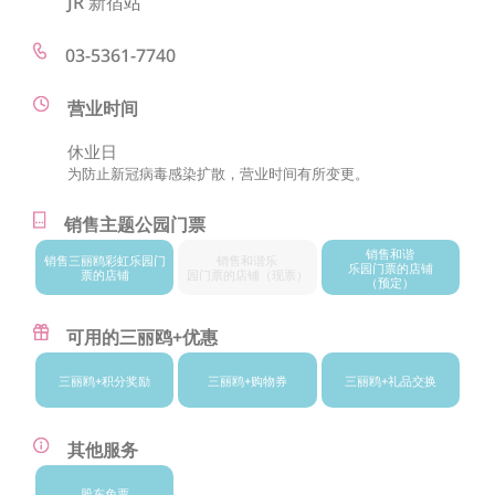
JR 新宿站
03-5361-7740
营业时间
休业日
为防止新冠病毒感染扩散，营业时间有所变更。
销售主题公园门票
销售和谐
销售三丽鸥
彩虹乐园门
销售和谐乐
乐园门票的店铺
票的店铺
园门票的店铺
（现票）
（预定）
可用的三丽鸥+优惠
三丽鸥+
积分奖励
三丽鸥+
购物券
三丽鸥+
礼品交换
其他服务
股东免票