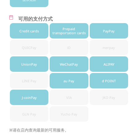
可用的支付方式
Prepaid
Credit cards
PayPay
transportation cards
QUICPay
iD
merpay
UnionPay
WeChatPay
ALIPAY
LINE Pay
au Pay
d POINT
J-coinPay
VIA
JKO Pay
GLN Pay
Yucho Pay
※请在店内查询最新的可用服务。