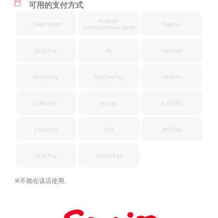
可用的支付方式
Prepaid
Credit cards
PayPay
transportation cards
QUICPay
iD
merpay
UnionPay
WeChatPay
ALIPAY
LINE Pay
au Pay
d POINT
J-coinPay
VIA
JKO Pay
GLN Pay
Yucho Pay
※不能在该店使用。