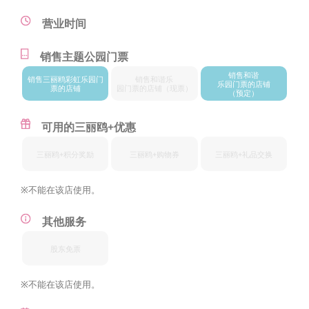
营业时间
销售主题公园门票
销售和谐
销售三丽鸥
彩虹乐园门
销售和谐乐
乐园门票的店铺
票的店铺
园门票的店铺
（现票）
（预定）
可用的三丽鸥+优惠
三丽鸥+
积分奖励
三丽鸥+
购物券
三丽鸥+
礼品交换
※不能在该店使用。
其他服务
股东免票
※不能在该店使用。