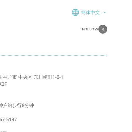
簡体中文
FOLLOW
县
神户市
中央区
东川崎町1-6-1
2F
 神户站步行8分钟
67-5197