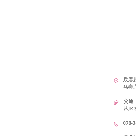
兵库
马赛克
交通
从JR
078-3