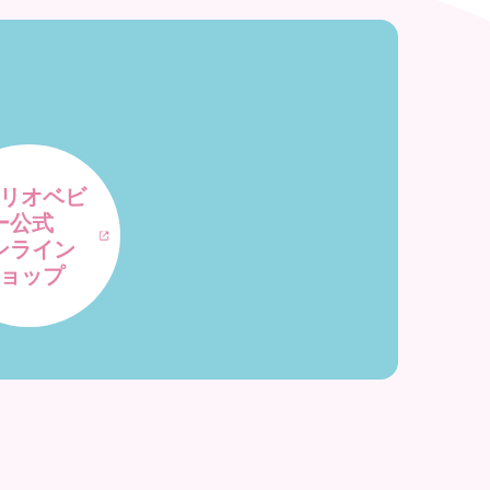
リオベビ
ー公式
ンライン
ョップ