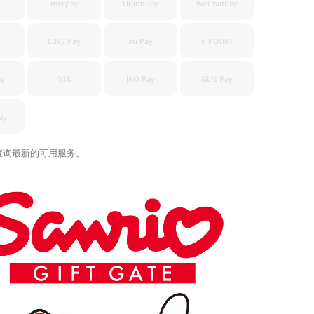
merpay
UnionPay
WeChatPay
LINE Pay
au Pay
d POINT
ay
VIA
JKO Pay
GLN Pay
ay
查询最新的可用服务。