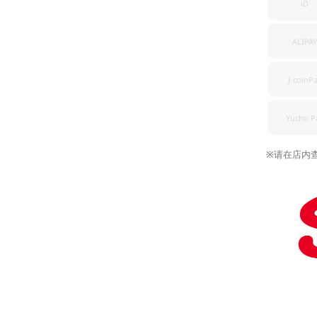
iD
ALIPAY
J-coinP
Yucho P
※请在店内