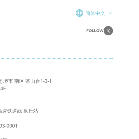
簡体中文
FOLLOW
府
堺市
南区
茶山台1-3-1
o4F
高速铁道线 泉丘站
93-0001