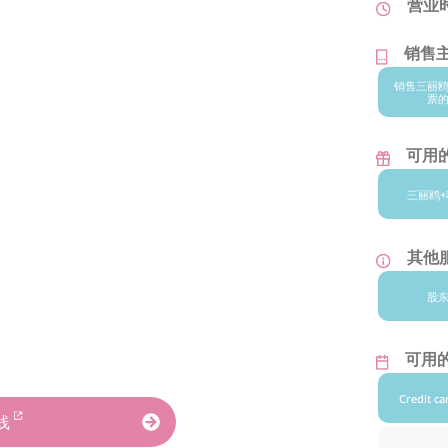
营业
销售
销售三丽
票
可用
三丽鸥+
其他
股
可用
Credit ca
线