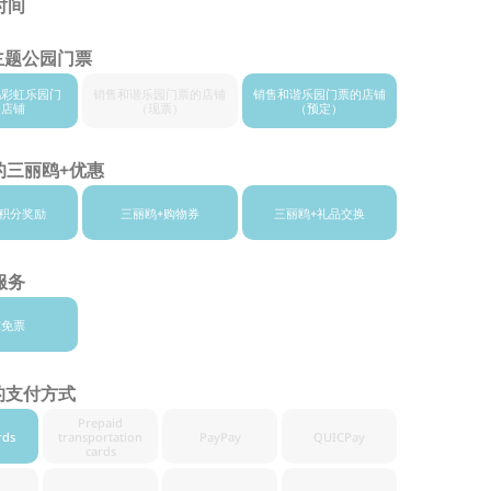
时间
主题公园门票
鸥
彩虹乐园门
销售和谐乐
园门票的店铺
销售和谐
乐园门票的店铺
的店铺
（现票）
（预定）
的三丽鸥+优惠
积分奖励
三丽鸥+
购物券
三丽鸥+
礼品交换
服务
东免票
的支付方式
Prepaid
rds
transportation
PayPay
QUICPay
cards