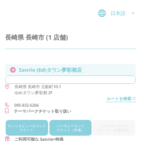
日本語
長崎県 長崎市 (1 店舗)
Sanrio ゆめタウン夢彩都店
長崎県
長崎市
元船町10-1
ゆめタウン夢彩都 2F
ルートを検索
095-832-6266
テーマパークチケット取り扱い
サンリオ
ピューロランド
ハーモニー
ランド
ハーモニー
ランド
チケット
チケット
（常備）
チケット
（お取寄せ）
ご利用可能な Sanrio+特典