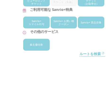
ピューロランド
チケット
チケット
（常備）
チケット
（お取寄せ）
ご利用可能な Sanrio+特典
Sanrio+
Sanrio+ お買い物
Sanrio+ 景品交換
スマイル付与
クーポン
その他のサービス
株主優待券
ルートを検索