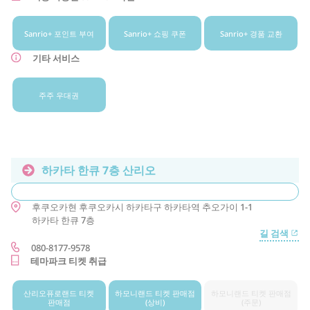
Sanrio+ 포인트 부여
Sanrio+ 쇼핑 쿠폰
Sanrio+ 경품 교환
기타 서비스
주주 우대권
하카타 한큐 7층 산리오
후쿠오카현
후쿠오카시
하카타구
하카타역 추오가이 1-1
하카타 한큐 7층
길 검색
080-8177-9578
테마파크 티켓 취급
산리오퓨로랜드 티켓
하모니랜드 티켓 판매점
하모니랜드 티켓 판매점
판매점
(상비)
(주문)