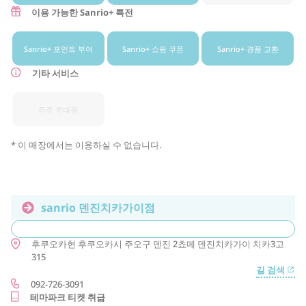
이용 가능한 Sanrio+ 특전
Sanrio+ 포인트 부여
Sanrio+ 쇼핑 쿠폰
Sanrio+ 경품 교환
기타 서비스
주주 우대권
* 이 매장에서는 이용하실 수 없습니다.
sanrio 덴진치카가이점
후쿠오카현
후쿠오카시
주오구
덴진 2쵸메 덴진치카가이 치카3고
315
길 검색
092-726-3091
테마파크 티켓 취급