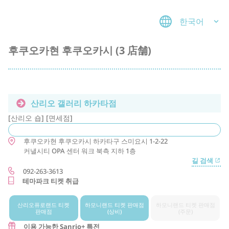
한국어
후쿠오카현 후쿠오카시 (3 店舗)
산리오 갤러리 하카타점
[산리오 숍] [면세점]
후쿠오카현
후쿠오카시
하카타구
스미요시 1-2-22
커낼시티 OPA 센터 워크 북측 지하 1층
길 검색
092-263-3613
테마파크 티켓 취급
산리오퓨로랜드 티켓
하모니랜드 티켓 판매점
하모니랜드 티켓 판매점
판매점
(상비)
(주문)
이용 가능한 Sanrio+ 특전