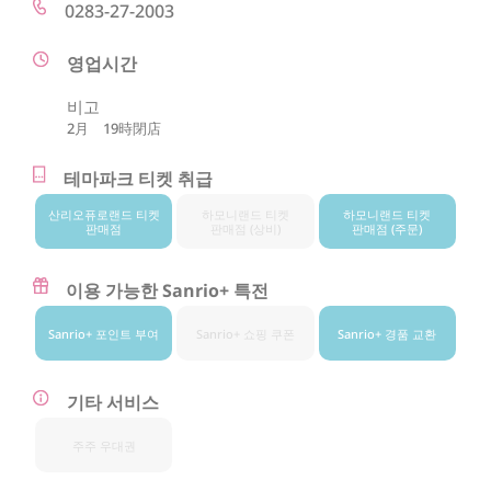
0283-27-2003
영업시간
비고
2月 19時閉店
테마파크 티켓 취급
산리오퓨로랜드 티켓
하모니랜드 티켓
하모니랜드 티켓
판매점
판매점 (상비)
판매점 (주문)
이용 가능한 Sanrio+ 특전
Sanrio+ 포인트 부여
Sanrio+ 쇼핑 쿠폰
Sanrio+ 경품 교환
기타 서비스
주주 우대권