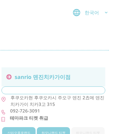
한국어
sanrio 덴진치카가이점
후쿠오카현
후쿠오카시
주오구
덴진 2쵸메 덴진
치카가이 치카3고 315
092-726-3091
테마파크 티켓 취급
산리오퓨로랜드
하모니랜드 티켓
하모니랜드 티켓