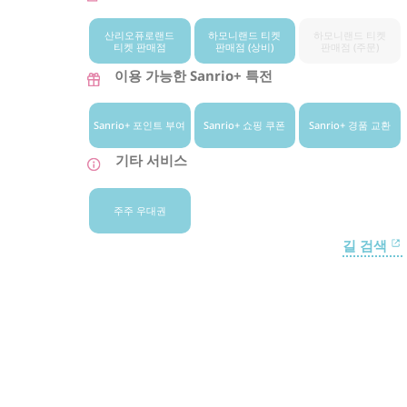
산리오퓨로랜드
하모니랜드 티켓
하모니랜드 티켓
티켓 판매점
판매점 (상비)
판매점 (주문)
이용 가능한 Sanrio+ 특전
Sanrio+ 포인트 부여
Sanrio+ 쇼핑 쿠폰
Sanrio+ 경품 교환
기타 서비스
주주 우대권
길 검색