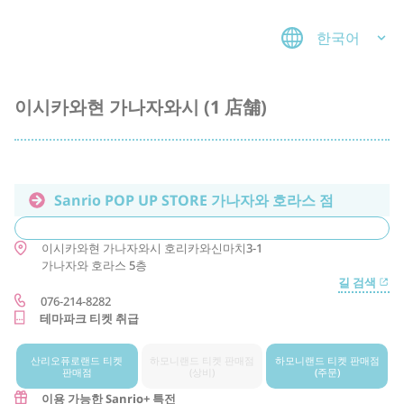
한국어
이시카와현 가나자와시 (1 店舗)
Sanrio POP UP STORE 가나자와 호라스 점
이시카와현
가나자와시
호리카와신마치3-1
가나자와 호라스 5층
길 검색
076-214-8282
테마파크 티켓 취급
산리오퓨로랜드 티켓
하모니랜드 티켓 판매점
하모니랜드 티켓 판매점
판매점
(상비)
(주문)
이용 가능한 Sanrio+ 특전