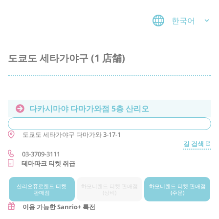
한국어
도쿄도 세타가야구 (1 店舗)
다카시마야 다마가와점 5층 산리오
도쿄도
세타가야구
다마가와 3-17-1
길 검색
03-3709-3111
테마파크 티켓 취급
산리오퓨로랜드 티켓
하모니랜드 티켓 판매점
하모니랜드 티켓 판매점
판매점
(상비)
(주문)
이용 가능한 Sanrio+ 특전