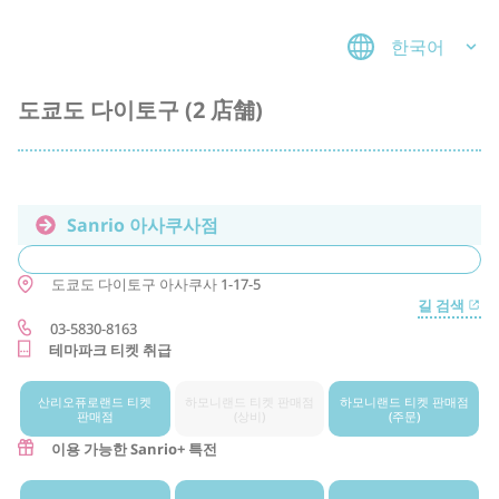
한국어
도쿄도 다이토구 (2 店舗)
Sanrio 아사쿠사점
도쿄도
다이토구
아사쿠사 1-17-5
길 검색
03-5830-8163
테마파크 티켓 취급
산리오퓨로랜드 티켓
하모니랜드 티켓 판매점
하모니랜드 티켓 판매점
판매점
(상비)
(주문)
이용 가능한 Sanrio+ 특전