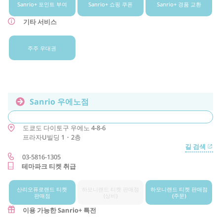
Sanrio+ 포인트 부여
Sanrio+ 쇼핑 쿠폰
Sanrio+ 경품 교환
기타 서비스
주주 우대권
Sanrio 우에노점
도쿄도
다이토구
우에노 4-8-6
프라자U빌딩 1・2층
길 검색
03-5816-1305
테마파크 티켓 취급
산리오퓨로랜드 티켓
하모니랜드 티켓 판매점
하모니랜드 티켓 판매점
판매점
(상비)
(주문)
이용 가능한 Sanrio+ 특전