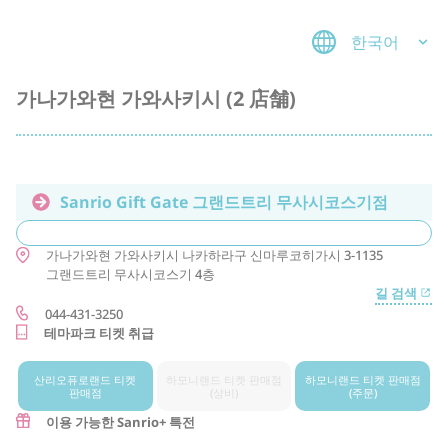
한국어
가나가와현 가와사키시 (2 店舗)
Sanrio Gift Gate 그랜드트리 무사시코스기점
가나가와현
가와사키시
나카하라구
신마루코히가시 3-1135
그랜드트리 무사시코스기 4층
길 검색
044-431-3250
테마파크 티켓 취급
산리오퓨로랜드 티켓
하모니랜드 티켓 판매점
하모니랜드 티켓 판매점
판매점
(상비)
(주문)
이용 가능한 Sanrio+ 특전