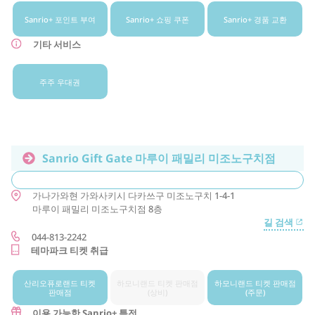
Sanrio+ 포인트 부여
Sanrio+ 쇼핑 쿠폰
Sanrio+ 경품 교환
기타 서비스
주주 우대권
Sanrio Gift Gate 마루이 패밀리 미조노구치점
가나가와현
가와사키시
다카쓰구
미조노구치 1-4-1
마루이 패밀리 미조노구치점 8층
길 검색
044-813-2242
테마파크 티켓 취급
산리오퓨로랜드 티켓
하모니랜드 티켓 판매점
하모니랜드 티켓 판매점
판매점
(상비)
(주문)
이용 가능한 Sanrio+ 특전