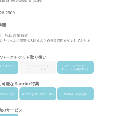
海道線 南大高駅 徒歩5分
26-2909
時間
日・祝日営業時間
ロナウイルス感染拡大防止のため営業時間を変更しておりま
マパークチケット取り扱い
ューロランド
ハーモニー
ランド
ハーモニー
ランド
ケット
チケット
（常備）
チケット
（お取寄せ）
可能な Sanrio+特典
+ スマイル付与
Sanrio+ お買い物
クーポン
Sanrio+ 景品交換
他のサービス