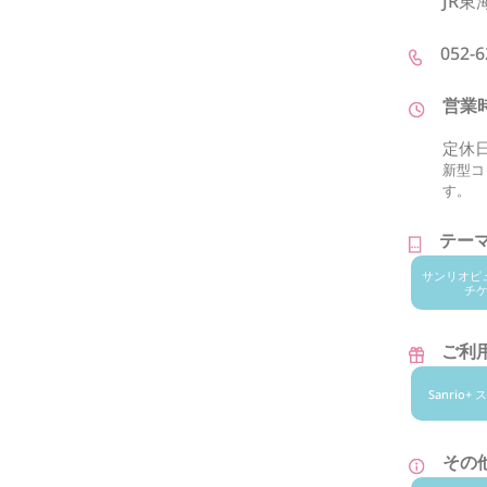
JR東
052-6
営業
定休
新型コ
す。
テー
サンリオ
ピ
チ
ご利用
Sanrio
その