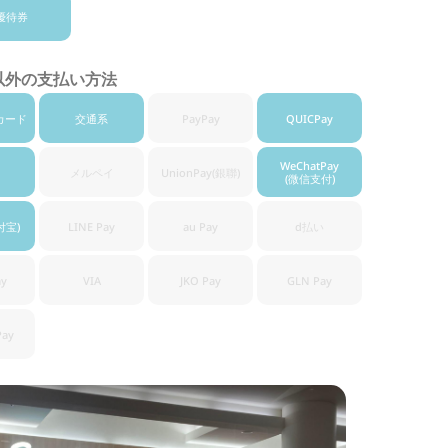
優待券
以外の支払い方法
カード
交通系
PayPay
QUICPay
WeChatPay
メルペイ
UnionPay
(銀聯)
(微信支付)
付宝)
LINE Pay
au Pay
d払い
ay
VIA
JKO Pay
GLN Pay
Pay