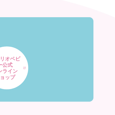
リオベビ
ー公式
ンライン
ョップ