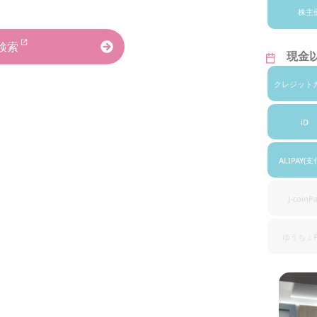
株主
検索
現金
クレジット
iD
ALIPAY
(支
J-coinP
ゆうちょ