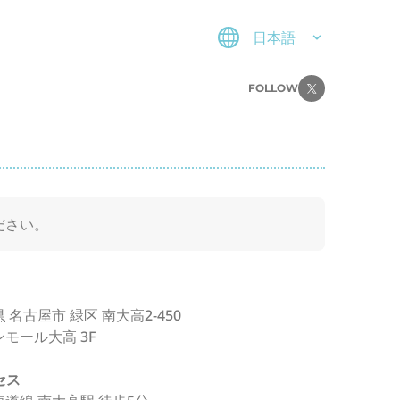
日本語
FOLLOW
ださい。
県
名古屋市
緑区
南大高2-450
モール大高 3F
セス