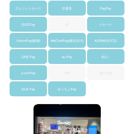
クレジット
カード
交通系
PayPay
QUICPay
iD
メルペイ
UnionPay
(銀聯)
WeChatPay
(微信支付)
ALIPAY
(支付宝)
LINE Pay
au Pay
d払い
J-coinPay
VIA
JKO Pay
GLN Pay
ゆうちょ
Pay