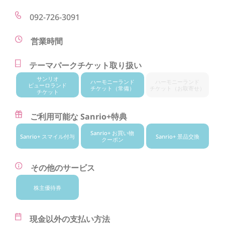
092-726-3091
営業時間
テーマパークチケット取り扱い
サンリオ
ハーモニー
ランド
ハーモニー
ランド
ピューロランド
チケット
（常備）
チケット
（お取寄せ）
チケット
ご利用可能な Sanrio+特典
Sanrio+ お買い物
Sanrio+ スマイル付与
Sanrio+ 景品交換
クーポン
その他のサービス
株主優待券
現金以外の支払い方法