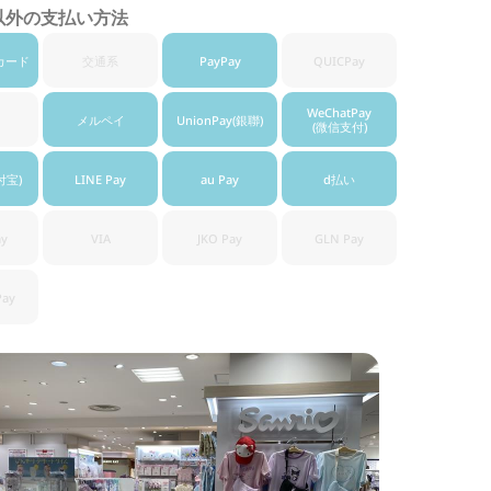
以外の支払い方法
カード
交通系
PayPay
QUICPay
WeChatPay
メルペイ
UnionPay
(銀聯)
(微信支付)
付宝)
LINE Pay
au Pay
d払い
ay
VIA
JKO Pay
GLN Pay
Pay