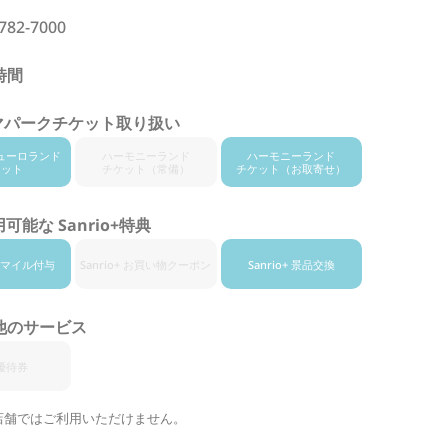
782-7000
時間
マパークチケット取り扱い
ューロランド
ハーモニー
ランド
ハーモニー
ランド
ケット
チケット
（常備）
チケット
（お取寄せ）
可能な Sanrio+特典
+ スマイル付与
Sanrio+ お買い物
クーポン
Sanrio+ 景品交換
他のサービス
優待券
店舗ではご利用いただけません。