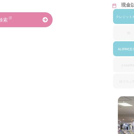
現金
クレジット
検索
iD
ALIPAY
(支
J-coinP
ゆうちょ