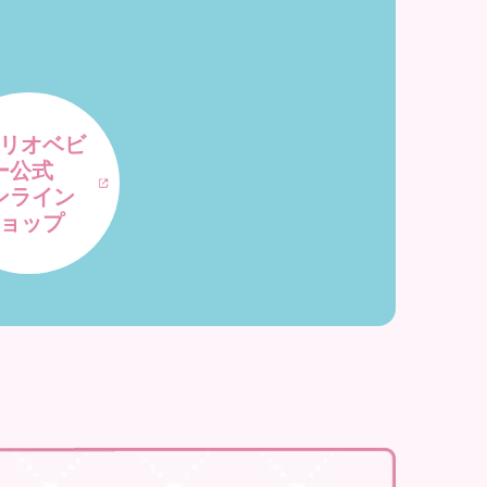
リオベビ
ー公式
ンライン
ョップ