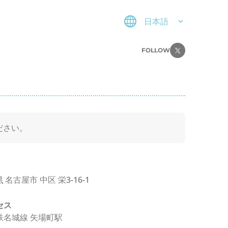
日本語
FOLLOW
ださい。
県
名古屋市
中区
栄3-16-1
セス
鉄名城線 矢場町駅