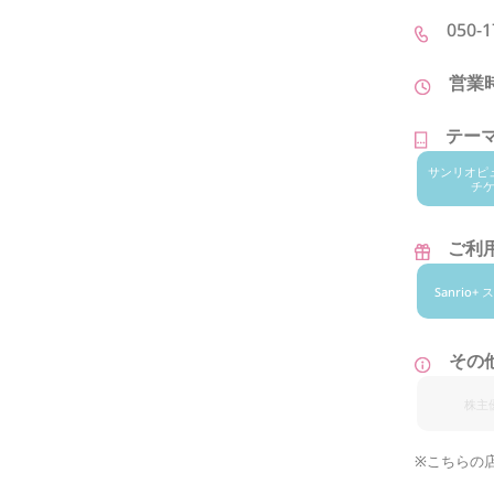
050-1
営業
テー
サンリオ
ピ
チ
ご利用
Sanrio
その
株主
※こちらの