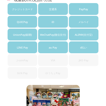
クレジット
カード
交通系
PayPay
QUICPay
iD
メルペイ
UnionPay
(銀聯)
WeChatPay
(微信支付)
ALIPAY
(支付宝)
LINE Pay
au Pay
d払い
J-coinPay
VIA
JKO Pay
GLN Pay
ゆうちょ
Pay