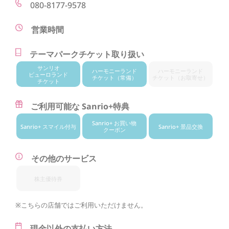
080-8177-9578
営業時間
テーマパークチケット取り扱い
サンリオ
ハーモニー
ランド
ハーモニー
ランド
ピューロランド
チケット
（常備）
チケット
（お取寄せ）
チケット
ご利用可能な Sanrio+特典
Sanrio+ お買い物
Sanrio+ スマイル付与
Sanrio+ 景品交換
クーポン
その他のサービス
株主優待券
※こちらの店舗ではご利用いただけません。
現金以外の支払い方法