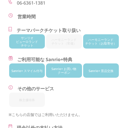
06-6361-1381
営業時間
テーマパークチケット取り扱い
サンリオ
ハーモニー
ランド
ハーモニー
ランド
ピューロランド
チケット
（常備）
チケット
（お取寄せ）
チケット
ご利用可能な Sanrio+特典
Sanrio+ お買い物
Sanrio+ スマイル付与
Sanrio+ 景品交換
クーポン
その他のサービス
株主優待券
※こちらの店舗ではご利用いただけません。
現金以外の支払い方法