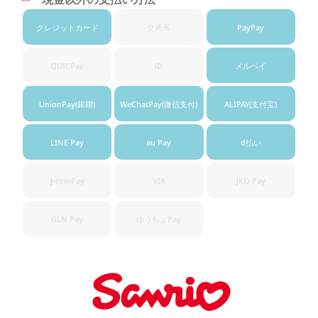
クレジット
カード
交通系
PayPay
QUICPay
iD
メルペイ
UnionPay
(銀聯)
WeChatPay
(微信支付)
ALIPAY
(支付宝)
LINE Pay
au Pay
d払い
J-coinPay
VIA
JKO Pay
GLN Pay
ゆうちょ
Pay