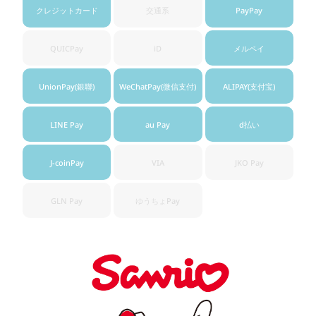
クレジット
カード
交通系
PayPay
QUICPay
iD
メルペイ
UnionPay
(銀聯)
WeChatPay
(微信支付)
ALIPAY
(支付宝)
LINE Pay
au Pay
d払い
J-coinPay
VIA
JKO Pay
GLN Pay
ゆうちょ
Pay