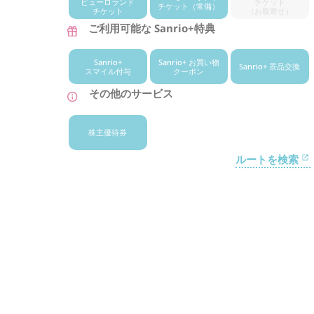
ピューロランド
チケット
チケット
（常備）
チケット
（お取寄せ）
ご利用可能な Sanrio+特典
Sanrio+
Sanrio+ お買い物
Sanrio+ 景品交換
スマイル付与
クーポン
その他のサービス
株主優待券
ルートを検索