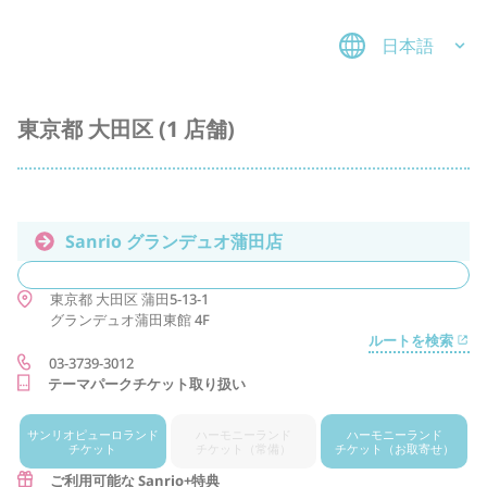
日本語
東京都 大田区 (1 店舗)
Sanrio グランデュオ蒲田店
東京都
大田区
蒲田5-13-1
グランデュオ蒲田東館 4F
ルートを検索
03-3739-3012
テーマパークチケット取り扱い
サンリオ
ピューロランド
ハーモニー
ランド
ハーモニー
ランド
チケット
チケット
（常備）
チケット
（お取寄せ）
ご利用可能な Sanrio+特典