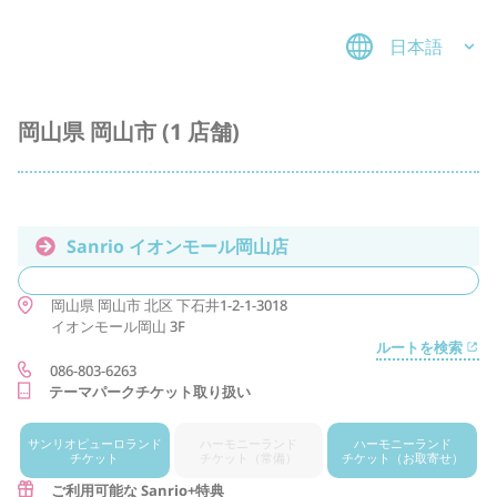
日本語
岡山県 岡山市 (1 店舗)
Sanrio イオンモール岡山店
岡山県
岡山市
北区
下石井1-2-1-3018
イオンモール岡山 3F
ルートを検索
086-803-6263
テーマパークチケット取り扱い
サンリオ
ピューロランド
ハーモニー
ランド
ハーモニー
ランド
チケット
チケット
（常備）
チケット
（お取寄せ）
ご利用可能な Sanrio+特典