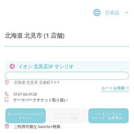
日本語
北海道 北見市 (1 店舗)
イオン 北見店3F サンリオ
北海道
北見市
北進町1-1-1
ルートを検索
0157-66-9128
テーマパークチケット取り扱い
サンリオ
ピューロランド
ハーモニー
ランド
ハーモニー
ランド
チケット
チケット
（常備）
チケット
（お取寄せ）
ご利用可能な Sanrio+特典